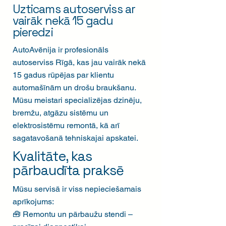
Uzticams autoserviss ar
vairāk nekā 15 gadu
pieredzi
AutoAvēnija ir profesionāls
autoserviss Rīgā, kas jau vairāk nekā
15 gadus rūpējas par klientu
automašīnām un drošu braukšanu.
Mūsu meistari specializējas dzinēju,
bremžu, atgāzu sistēmu un
elektrosistēmu remontā, kā arī
sagatavošanā tehniskajai apskatei.
Kvalitāte, kas
pārbaudīta praksē
Mūsu servisā ir viss nepieciešamais
aprīkojums:
🧰 Remontu un pārbaužu stendi –