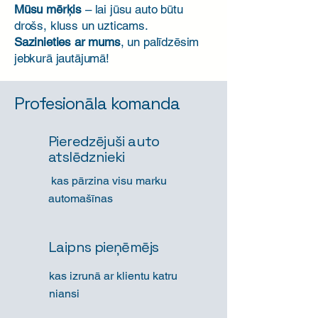
Mūsu mērķis
– lai jūsu auto būtu
drošs, kluss un uzticams.
Sazinieties ar mums
, un palīdzēsim
jebkurā jautājumā!​
Profesionāla komanda
Pieredzējuši auto
atslēdznieki
kas pārzina visu marku
automašīnas
Laipns pieņēmējs
kas izrunā ar klientu katru
niansi