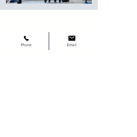
Kāpēc AutoAvēnija ir Jūsu
uzticamākais autoserviss
Rīgā?
Phone
Email
Pieredzējuši meistari un precīza
diagnostika;
Ātra darba izpilde un godīgas cenas;
Mūsdienīgs aprīkojums un garantēta
kvalitāte;
Katram klientam – individuāla pieeja;
Demokrātiskas cenas vecāku auto
īpašniekiem;
Operatīvs remonts uzņēmumu