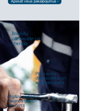
Apskati visus pakalpojumus ›
Bremžu
pārbaude uz
stenda
Pilna auto
diagnostika un
apkopes darbi
Atgāzu sistēmu
diagnostika un
remonts