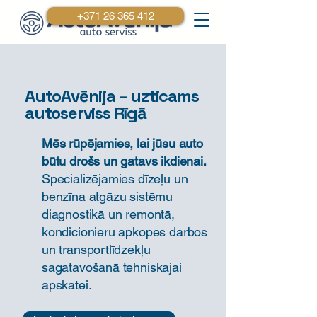
+371 26 365 412
AutoAvēnija – uzticams
autoserviss Rīgā
Mēs rūpējamies, lai jūsu auto
būtu drošs un gatavs ikdienai.
Specializējamies dīzeļu un
benzīna atgāzu sistēmu
diagnostikā un remontā,
kondicionieru apkopes darbos
un transportlīdzekļu
sagatavošanā tehniskajai
apskatei.