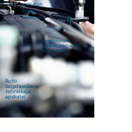
(DPF, EGR,
lambda,
katalizatori
u.c.)
Kondicionieru
uzpilde, pārbaude
un remonts
Auto
sagatavošana
tehniskajai
apskatei