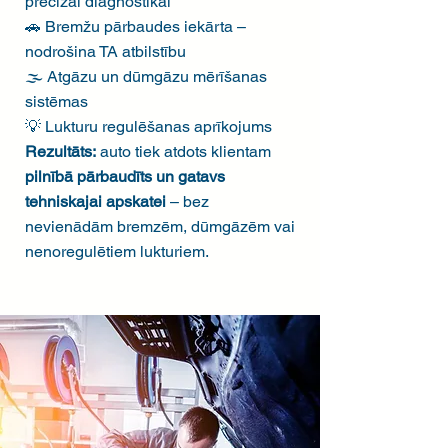
precīzai diagnostikai
🚗 Bremžu pārbaudes iekārta –
nodrošina TA atbilstību
🌫️ Atgāzu un dūmgāzu mērīšanas
sistēmas
💡 Lukturu regulēšanas aprīkojums
Rezultāts:
auto tiek atdots klientam
pilnībā pārbaudīts un gatavs
tehniskajai apskatei
– bez
nevienādām bremzēm, dūmgāzēm vai
nenoregulētiem lukturiem.