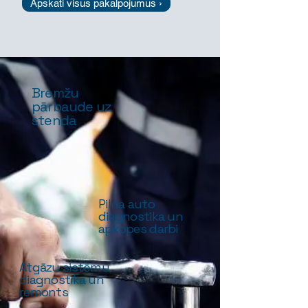
Apskati visus pakalpojumus ›
Bremžu
pārbaude uz
stenda
Pilna auto
diagnostika un
apkopes darbi
Atgāzu sistēmu
diagnostika un
remonts