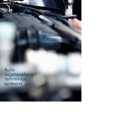
(DPF, EGR,
lambda,
katalizatori
u.c.)
Kondicionieru
uzpilde, pārbaude
un remonts
Auto
sagatavošana
tehniskajai
apskatei