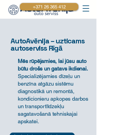
+371 26 365 412
AutoAvēnija – uzticams
autoserviss Rīgā
Mēs rūpējamies, lai jūsu auto
būtu drošs un gatavs ikdienai.
Specializējamies dīzeļu un
benzīna atgāzu sistēmu
diagnostikā un remontā,
kondicionieru apkopes darbos
un transportlīdzekļu
sagatavošanā tehniskajai
apskatei.