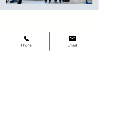
Kāpēc AutoAvēnija ir Jūsu
uzticamākais autoserviss
Rīgā?
Phone
Email
Pieredzējuši meistari un precīza
diagnostika;
Ātra darba izpilde un godīgas cenas;
Mūsdienīgs aprīkojums un garantēta
kvalitāte;
Katram klientam – individuāla pieeja;
Demokrātiskas cenas vecāku auto
īpašniekiem;
Operatīvs remonts uzņēmumu