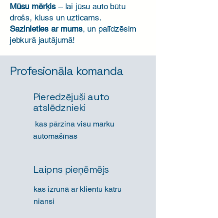
Mūsu mērķis
– lai jūsu auto būtu
drošs, kluss un uzticams.
Sazinieties ar mums
, un palīdzēsim
jebkurā jautājumā!​
Profesionāla komanda
Pieredzējuši auto
atslēdznieki
kas pārzina visu marku
automašīnas
Laipns pieņēmējs
kas izrunā ar klientu katru
niansi