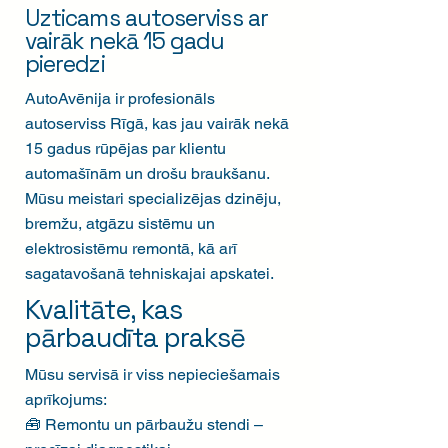
Uzticams autoserviss ar
vairāk nekā 15 gadu
pieredzi
AutoAvēnija ir profesionāls
autoserviss Rīgā, kas jau vairāk nekā
15 gadus rūpējas par klientu
automašīnām un drošu braukšanu.
Mūsu meistari specializējas dzinēju,
bremžu, atgāzu sistēmu un
elektrosistēmu remontā, kā arī
sagatavošanā tehniskajai apskatei.
Kvalitāte, kas
pārbaudīta praksē
Mūsu servisā ir viss nepieciešamais
aprīkojums:
🧰 Remontu un pārbaužu stendi –