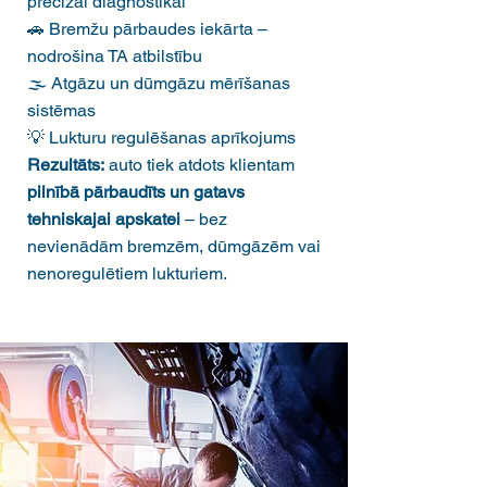
precīzai diagnostikai
🚗 Bremžu pārbaudes iekārta –
nodrošina TA atbilstību
🌫️ Atgāzu un dūmgāzu mērīšanas
sistēmas
💡 Lukturu regulēšanas aprīkojums
Rezultāts:
auto tiek atdots klientam
pilnībā pārbaudīts un gatavs
tehniskajai apskatei
– bez
nevienādām bremzēm, dūmgāzēm vai
nenoregulētiem lukturiem.