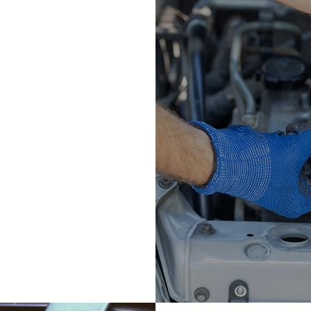
nta
.