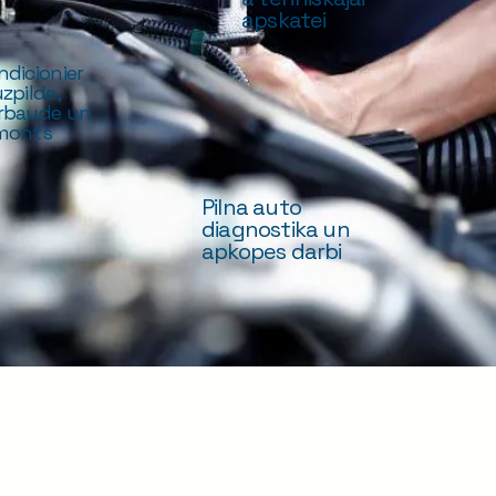
apskatei
ndicionier
zpilde,
rbaude un
monts
Pilna auto
diagnostika un
apkopes darbi