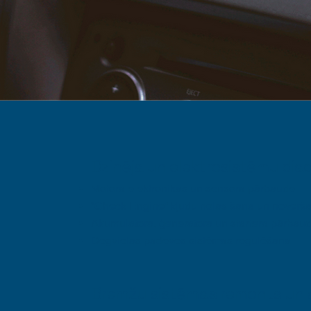
Dzinēja un elektrosistēmu dia
Motora elektronikas un sensora pārbaude
“Check Engine” kļūdu nolasīšana un novērš
Akumulatora, ģeneratora un startera pārbau
Degvielas padeves sistēmas regulēšana
Bremžu sistēmas remonts un