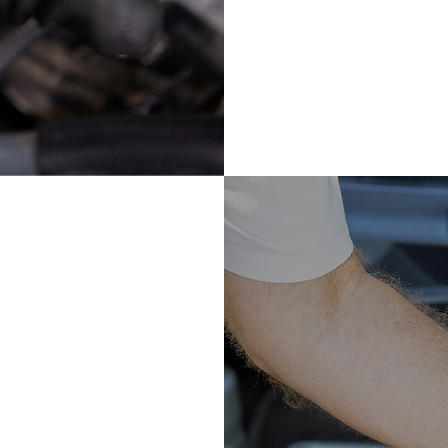
āzu
u
kļūdām.