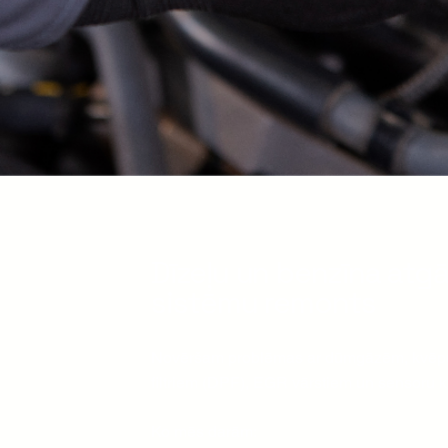
Dīzeļu un benzīna atg
sistēmu remonts
Novēršam problēmas ar dūmgāzēm, kvēp
filtriem (DPF), EGR vārstiem un sensoru 
Ko mēs darām: