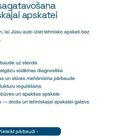
sagatavošana
kajai apskatei
 lai Jūsu auto iziet tehnisko apskati bez
.
baude uz stenda
 atgāzu sistēmas diagnostika
tas un stūres mehānisma pārbaude
lukturu regulēšana
rsbūves un apakšas apskate
 — drošs un tehniskajai apskatei gatavs
ieteikt pārbaudi ›