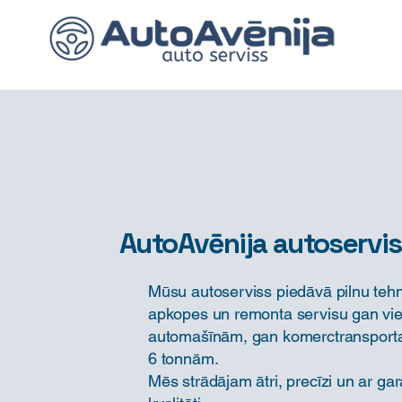
AutoAvēnija autoservi
Mūsu autoserviss piedāvā pilnu teh
apkopes un remonta servisu gan vi
automašīnām, gan komerctransporta
6 tonnām.
Mēs strādājam ātri, precīzi un ar ga