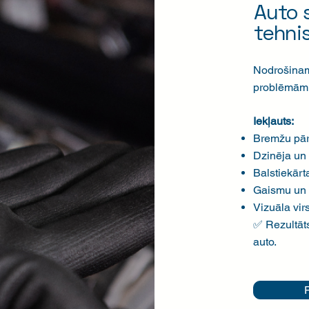
Auto 
tehnis
Nodrošinam,
problēmām
Iekļauts:
Bremžu pār
Dzinēja un
Balstiekār
Gaismu un 
Vizuāla vi
✅ Rezultāts
auto.
P