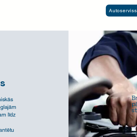
Autoserviss
ss
B
niskās
p
eglajām
s
m līdz
rantētu