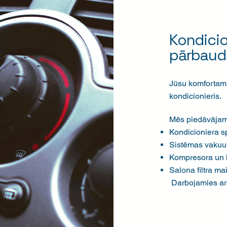
Kondicio
pārbaud
Jūsu komfortam 
kondicionieris.
Mēs piedāvājam
Kondicioniera s
Sistēmas vakuu
Kompresora un 
Salona filtra ma
Darbojamies ar