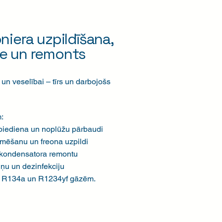
niera uzpildīšana,
e un remonts
un veselībai – tīrs un darbojošs
:
piediena un noplūžu pārbaudi
mēšanu un freona uzpildi
kondensatora remontu
iņu un dezinfekciju
 R134a un R1234yf gāzēm.