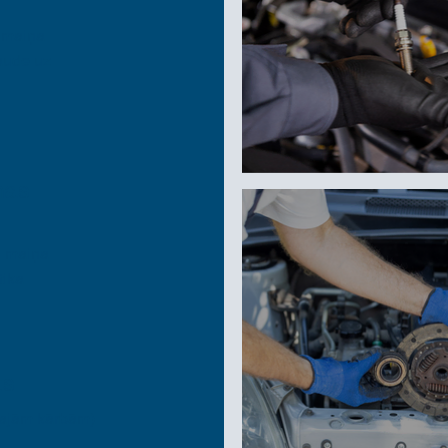
 maiņa
aude uz
mas
u maiņa
tika
ts
ajām kārbām)