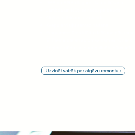
DPF un EGR diagnostika un tīrīšana
Lambda un NOx sensoru pārbaude
Atgāzu mērīšana uz stenda
Kvēpu emisiju samazināšana
Programmatūras kļūdu dzēšana pēc remo
💡 Piemērots arī automašīnām ar “Check
Engine” kļūdu vai paaugstinātu dūmainību
Uzzināt vairāk par atgāzu remontu ›