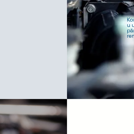
Ko
u u
pā
re