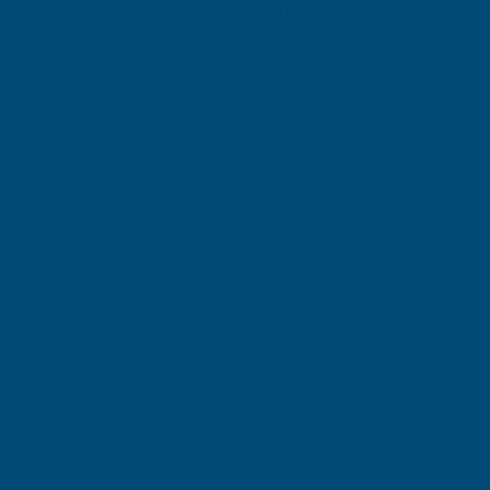
Bremžu kluču, disku, trumuļu maiņa
Hidraulikas sistēmas pārbaude un šķidruma
Bremžu spēka balanss un efektivitātes pārb
stenda
Rokasbremzes regulēšana
Balstiekārtas un stūres sistē
remonts
Amortizatoru, sviru, lodbalstu un sailentblok
Stūres mehānisma un pastiprinātāja diagnos
Riteņu ģeometrijas pārbaude un regulēšana
Transmisijas un sajūga remon
Sajūga maiņa (mehāniskajām un automātisk
Pārnesumkārbas diagnostika un eļļas maiņa