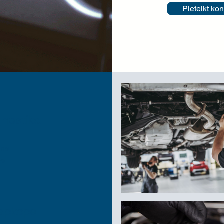
Pieteikt kon
gnostika
ana
de
 apkope