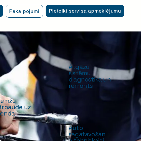
Pieteikt servisa apmeklējumu
Pakalpojumi
Atgāzu
sistēmu
diagnostika un
remonts
remžu
ārbaude uz
tenda
Auto
sagatavošan
a tehniskajai